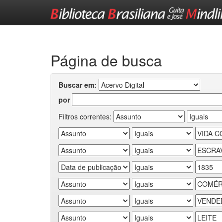
Skip
navigation
Página de busca
Buscar em:
por
Filtros correntes: