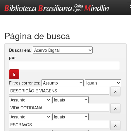
Skip
navigation
Página de busca
Buscar em:
por
Filtros correntes: