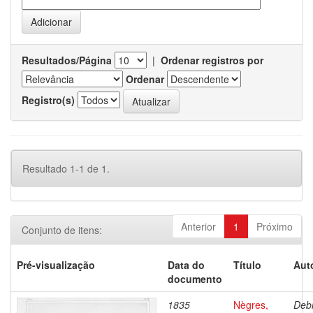
Resultados/Página
|
Ordenar registros por
Ordenar
Registro(s)
Resultado 1-1 de 1.
Anterior
1
Próximo
Conjunto de itens:
Pré-visualização
Data do
Título
Aut
documento
1835
Nègres,
Debr