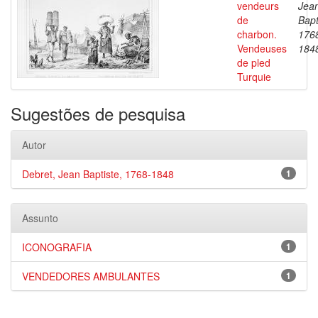
vendeurs
Jea
de
Bapt
charbon.
176
Vendeuses
184
de pled
Turquie
Sugestões de pesquisa
Autor
Debret, Jean Baptiste, 1768-1848
1
Assunto
ICONOGRAFIA
1
VENDEDORES AMBULANTES
1