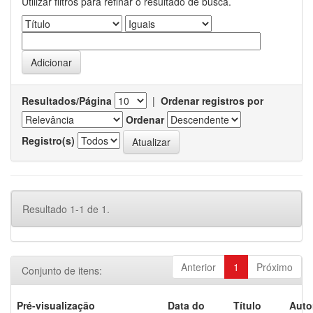
Utilizar filtros para refinar o resultado de busca.
Resultados/Página
|
Ordenar registros por
Ordenar
Registro(s)
Resultado 1-1 de 1.
Anterior
1
Próximo
Conjunto de itens:
Pré-visualização
Data do
Título
Auto