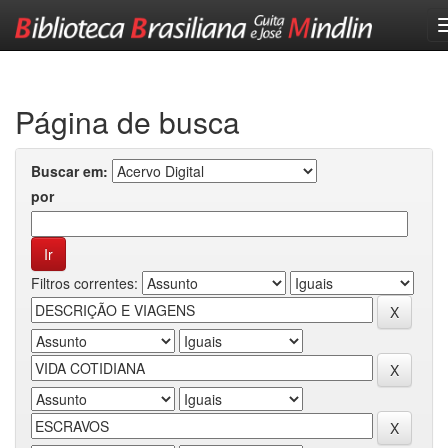
Skip
navigation
Página de busca
Buscar em:
por
Filtros correntes: