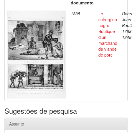
documento
1835
Le
Debre
chirurgien
Jean
nègre.
Bapti
Boutique
1768
d'un
1848
marchand
de viande
de porc
Sugestões de pesquisa
Assunto