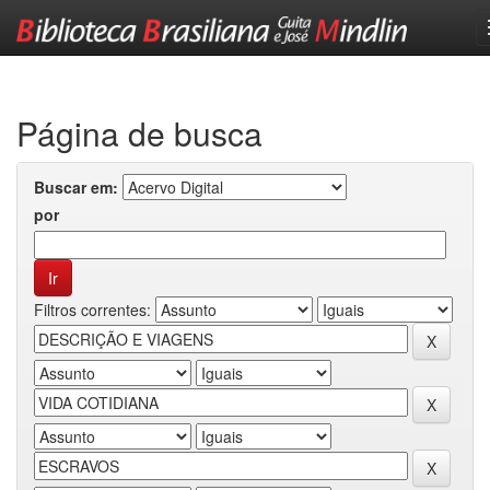
Skip
navigation
Página de busca
Buscar em:
por
Filtros correntes: