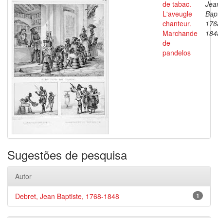
de tabac.
Jea
L'aveugle
Bapt
chanteur.
176
Marchande
184
de
pandelos
Sugestões de pesquisa
Autor
Debret, Jean Baptiste, 1768-1848
1