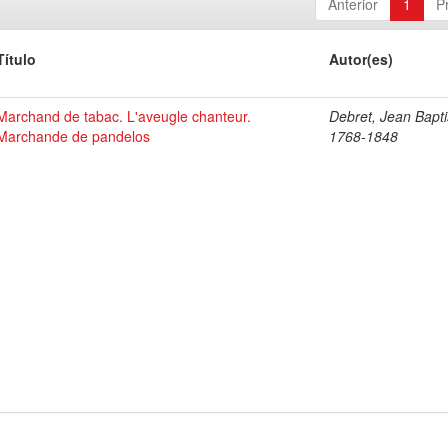
Anterior
1
P
Título
Autor(es)
Marchand de tabac. L'aveugle chanteur.
Debret, Jean Bapti
Marchande de pandelos
1768-1848