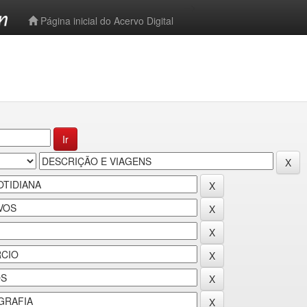
-->
Página inicial do Acervo Digital