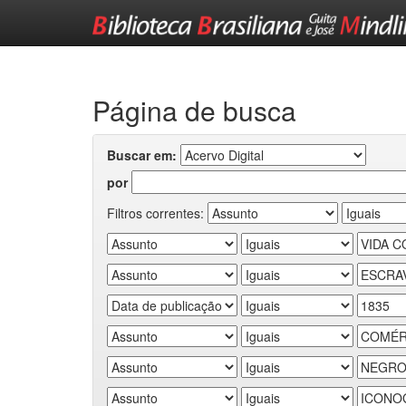
Skip
navigation
Página de busca
Buscar em:
por
Filtros correntes: