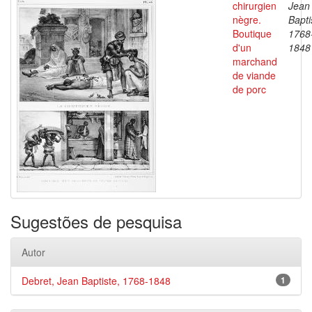
chirurgien
Jean
nègre.
Bapti
Boutique
1768
d'un
1848
marchand
de viande
de porc
Sugestões de pesquisa
Autor
Debret, Jean Baptiste, 1768-1848
1