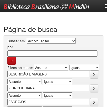
Skip
navigation
Página de busca
Buscar em:
por
Filtros correntes: