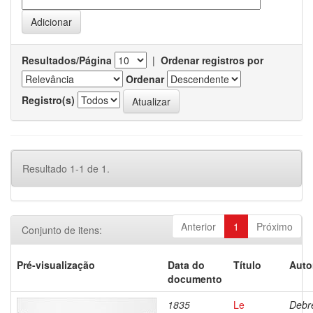
Resultados/Página
|
Ordenar registros por
Ordenar
Registro(s)
Resultado 1-1 de 1.
Anterior
1
Próximo
Conjunto de itens:
Pré-visualização
Data do
Título
Auto
documento
1835
Le
Debre