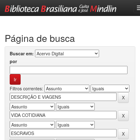
Skip
navigation
Página de busca
Buscar em:
por
Filtros correntes: