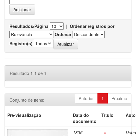
Resultados/Página
|
Ordenar registros por
Ordenar
Registro(s)
Resultado 1-1 de 1.
Anterior
1
Próximo
Conjunto de itens:
Pré-visualização
Data do
Título
Auto
documento
1835
Le
Debre