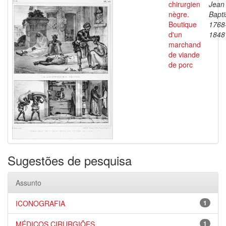
chirurgien
Jean
nègre.
Bapti
Boutique
1768
d'un
1848
marchand
de viande
de porc
Sugestões de pesquisa
Assunto
ICONOGRAFIA
1
MÉDICOS CIRURGIÕES
1