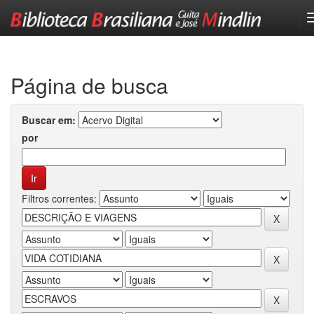
Skip
navigation
Página de busca
Buscar em:
por
Filtros correntes: