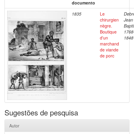
documento
1835
Le
Debre
chirurgien
Jean
nègre.
Bapti
Boutique
1768
d'un
1848
marchand
de viande
de porc
Sugestões de pesquisa
Autor