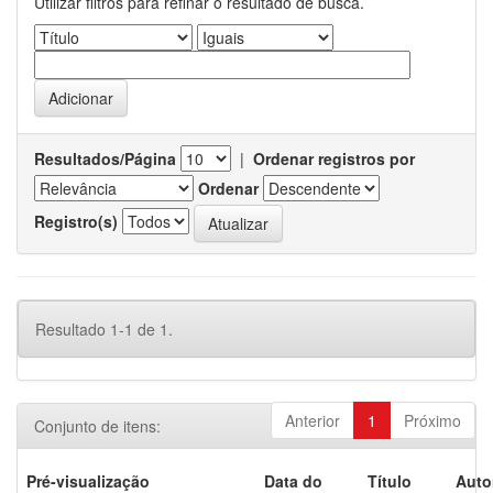
Utilizar filtros para refinar o resultado de busca.
Resultados/Página
|
Ordenar registros por
Ordenar
Registro(s)
Resultado 1-1 de 1.
Anterior
1
Próximo
Conjunto de itens:
Pré-visualização
Data do
Título
Auto