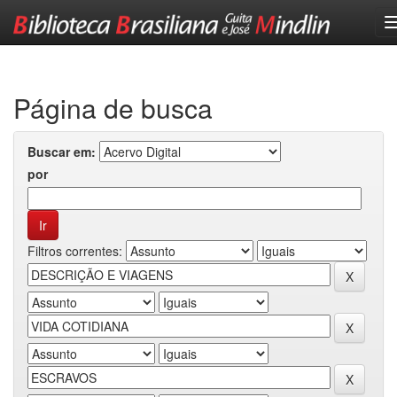
Skip
navigation
Página de busca
Buscar em:
por
Filtros correntes: