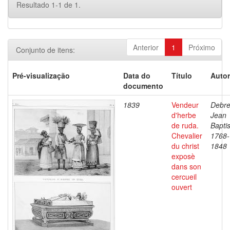
Resultado 1-1 de 1.
Anterior
1
Próximo
Conjunto de itens:
Pré-visualização
Data do
Título
Autor
documento
1839
Vendeur
Debre
d'herbe
Jean
de ruda.
Baptis
Chevalier
1768-
du christ
1848
exposè
dans son
cercueil
ouvert