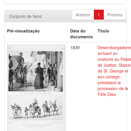
Anterior
1
Próximo
Conjunto de itens:
Pré-visualização
Data do
Título
documento
1839
Desembargadore
arrivant en
costume au Palai
de Justice. Statue
de St. George et
son cortege :
précédant la
procession de la
Fête-Dieu