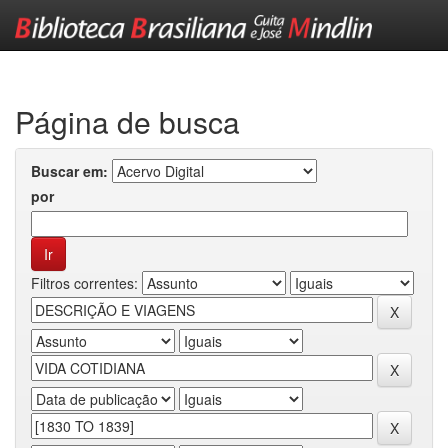
Skip
navigation
Página de busca
Buscar em:
por
Filtros correntes: