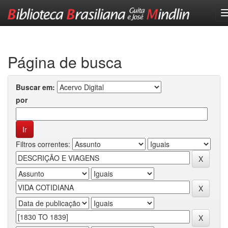
Skip
navigation
Página de busca
Buscar em:
por
Filtros correntes: