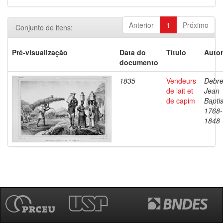
Anterior
1
Próximo
Conjunto de itens:
Pré-visualização
Data do
Título
Autor
documento
1835
Vendeurs
Debre
de lait et
Jean
de capim
Baptis
1768-
1848