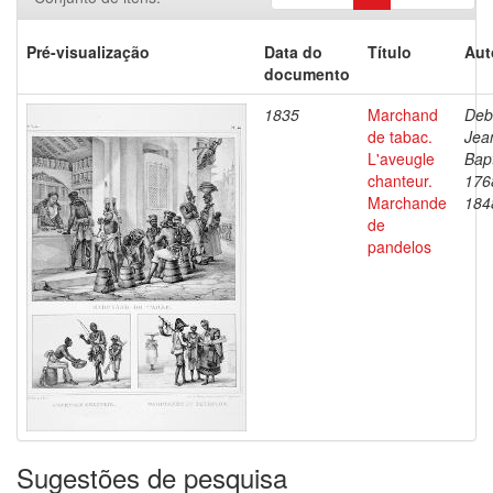
Pré-visualização
Data do
Título
Aut
documento
1835
Marchand
Deb
de tabac.
Jea
L'aveugle
Bapt
chanteur.
176
Marchande
184
de
pandelos
Sugestões de pesquisa