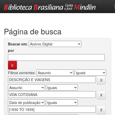
Skip
navigation
Página de busca
Buscar em:
por
Filtros correntes: