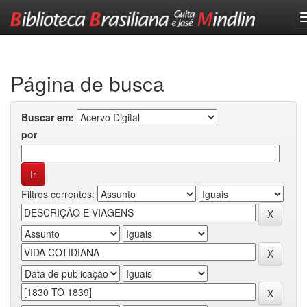
Skip
navigation
Página de busca
Buscar em:
por
Filtros correntes: