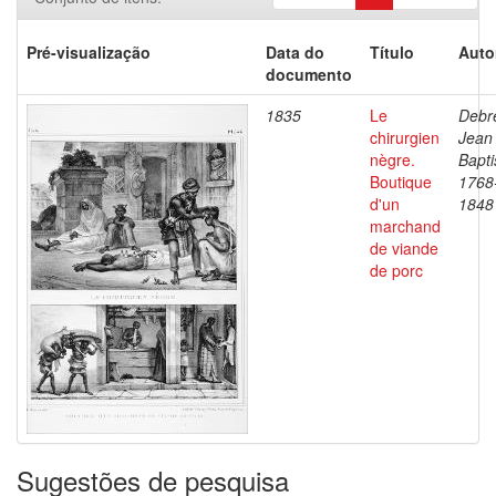
Pré-visualização
Data do
Título
Auto
documento
1835
Le
Debre
chirurgien
Jean
nègre.
Bapti
Boutique
1768
d'un
1848
marchand
de viande
de porc
Sugestões de pesquisa