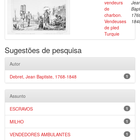
vendeurs
Jea
de
Bapt
charbon.
176
Vendeuses
184
de pled
Turquie
Sugestões de pesquisa
Autor
Debret, Jean Baptiste, 1768-1848
1
Assunto
ESCRAVOS
1
MILHO
1
VENDEDORES AMBULANTES
1