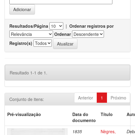
Resultados/Página
|
Ordenar registros por
Ordenar
Registro(s)
Resultado 1-1 de 1.
Anterior
1
Próximo
Conjunto de itens:
Pré-visualização
Data do
Título
Aut
documento
1835
Nègres,
Debr