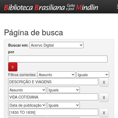
Skip
navigation
Página de busca
Buscar em:
por
Filtros correntes: