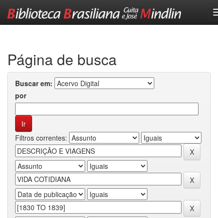
Skip
navigation
Página de busca
Buscar em:
por
Filtros correntes: