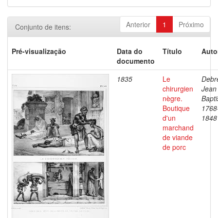
Anterior
1
Próximo
Conjunto de itens:
Pré-visualização
Data do
Título
Auto
documento
1835
Le
Debre
chirurgien
Jean
nègre.
Bapti
Boutique
1768
d'un
1848
marchand
de viande
de porc