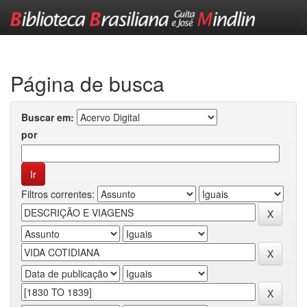
Skip
navigation
Página de busca
Buscar em:
por
Filtros correntes: