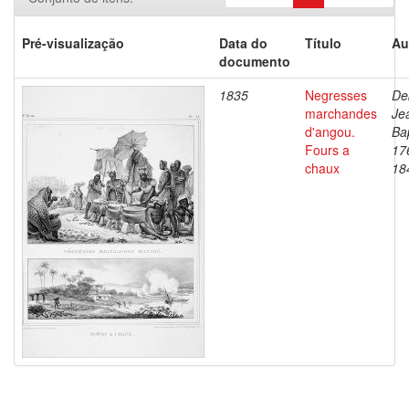
Pré-visualização
Data do
Título
Au
documento
1835
Negresses
De
marchandes
Je
d'angou.
Bap
Fours a
17
chaux
18