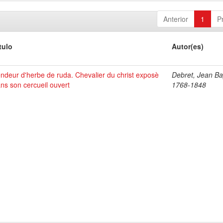
Anterior
1
P
tulo
Autor(es)
ndeur d'herbe de ruda. Chevalier du christ exposè
Debret, Jean Bap
ns son cercueil ouvert
1768-1848