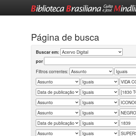
Skip
navigation
Página de busca
Buscar em:
por
Filtros correntes: