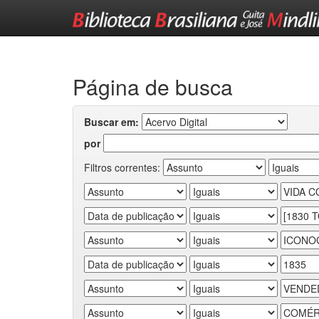
Skip
navigation
Página de busca
Buscar em:
por
Filtros correntes: