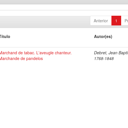
Anterior
1
P
Título
Autor(es)
Marchand de tabac. L'aveugle chanteur.
Debret, Jean Bapti
Marchande de pandelos
1768-1848