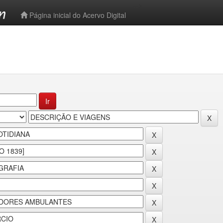
-->
Página inicial do Acervo Digital