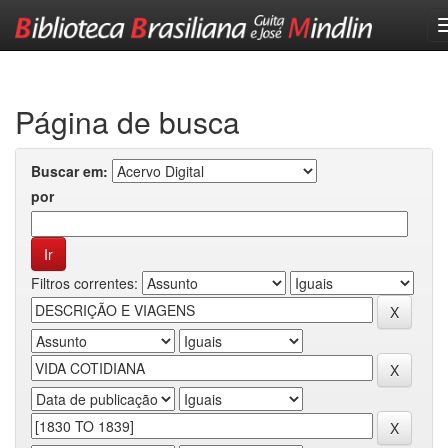
Skip
navigation
Página de busca
Buscar em:
por
Filtros correntes: