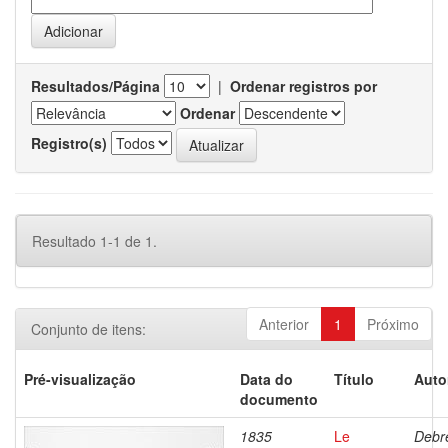
Resultados/Página
|
Ordenar registros por
Ordenar
Registro(s)
Resultado 1-1 de 1.
Anterior
1
Próximo
Conjunto de itens:
Pré-visualização
Data do
Título
Auto
documento
1835
Le
Debre