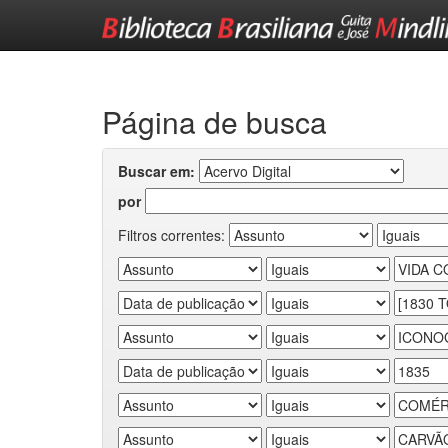
Skip
navigation
Página de busca
Buscar em:
por
Filtros correntes: