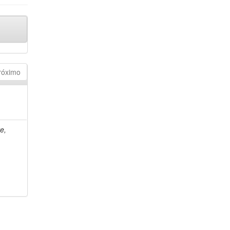
róximo
e,