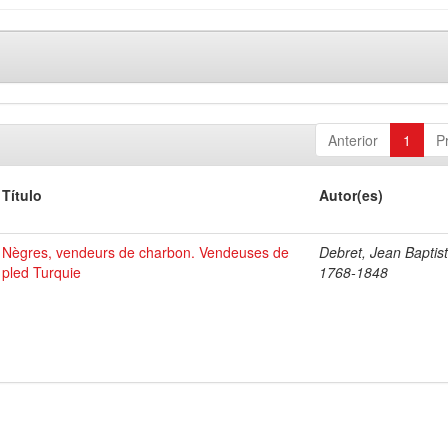
Anterior
1
P
Título
Autor(es)
Nègres, vendeurs de charbon. Vendeuses de
Debret, Jean Baptist
pled Turquie
1768-1848