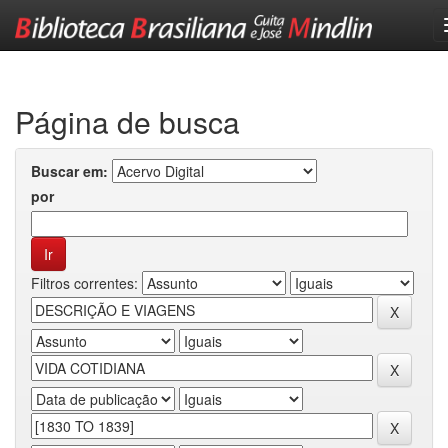
Skip
navigation
Página de busca
Buscar em:
por
Filtros correntes: