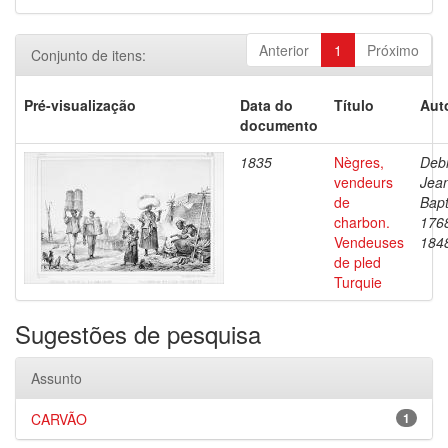
Anterior
1
Próximo
Conjunto de itens:
Pré-visualização
Data do
Título
Aut
documento
1835
Nègres,
Debr
vendeurs
Jea
de
Bapt
charbon.
176
Vendeuses
184
de pled
Turquie
Sugestões de pesquisa
Assunto
CARVÃO
1