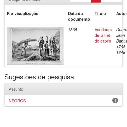
Pré-visualização
Data do
Título
Autor
documento
1835
Vendeurs
Debre
de lait et
Jean
de capim
Baptis
1768-
1848
Sugestões de pesquisa
Assunto
NEGROS
1