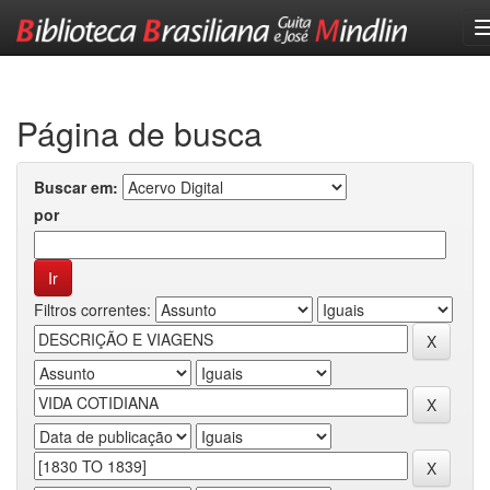
Skip
navigation
Página de busca
Buscar em:
por
Filtros correntes: