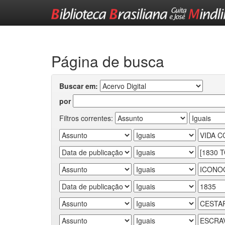
Skip
navigation
Página de busca
Buscar em:
por
Filtros correntes: