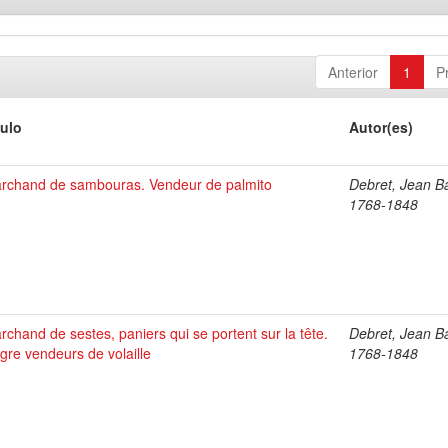
Anterior
1
P
tulo
Autor(es)
rchand de sambouras. Vendeur de palmito
Debret, Jean Ba
1768-1848
rchand de sestes, paniers qui se portent sur la tête.
Debret, Jean Ba
gre vendeurs de volaille
1768-1848