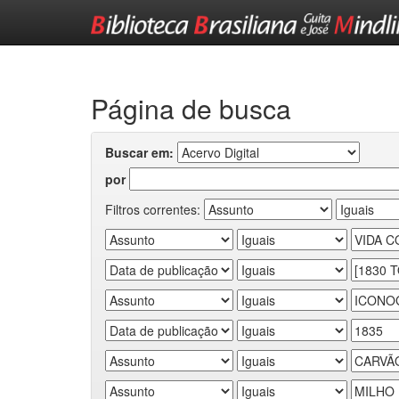
Skip
navigation
Página de busca
Buscar em:
por
Filtros correntes: