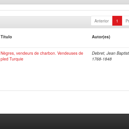
Anterior
1
P
Título
Autor(es)
Nègres, vendeurs de charbon. Vendeuses de
Debret, Jean Baptist
pled Turquie
1768-1848