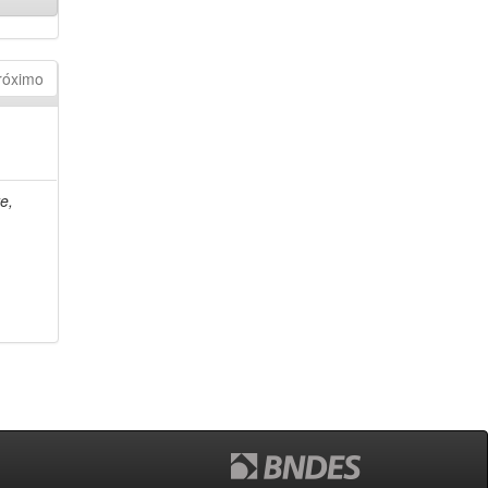
róximo
e,