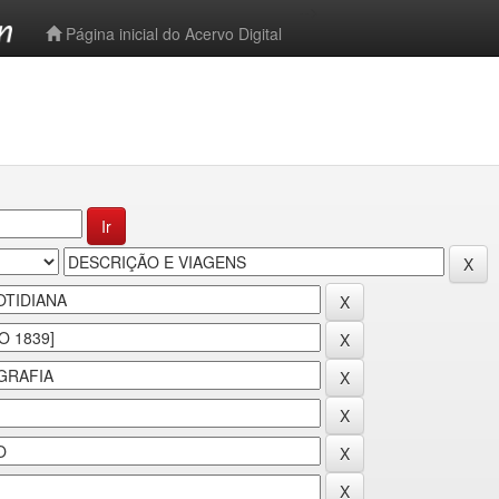
-->
Página inicial do Acervo Digital