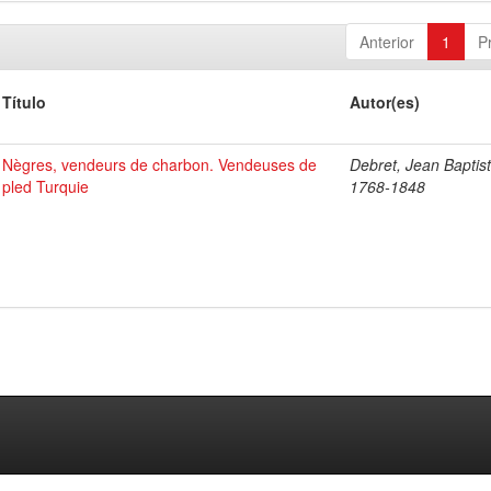
Anterior
1
P
Título
Autor(es)
Nègres, vendeurs de charbon. Vendeuses de
Debret, Jean Baptist
pled Turquie
1768-1848