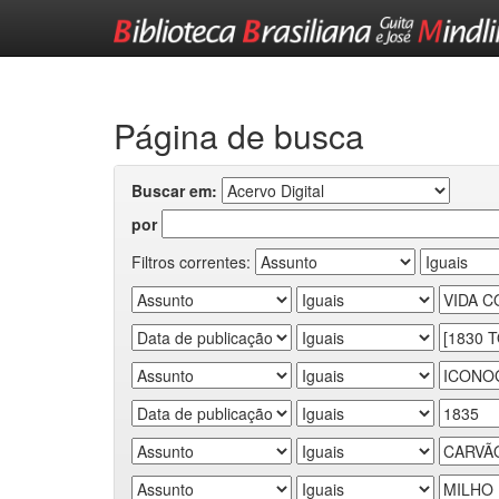
Skip
navigation
Página de busca
Buscar em:
por
Filtros correntes: