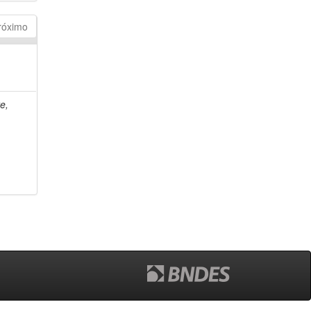
róximo
e,