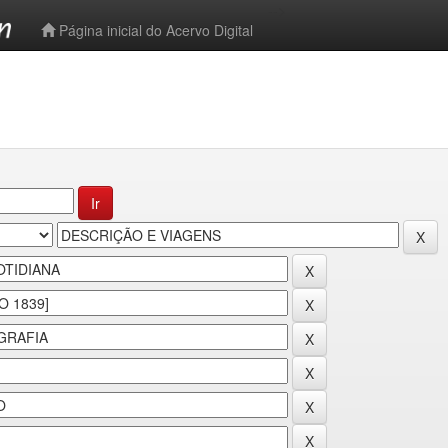
-->
Página inicial do Acervo Digital