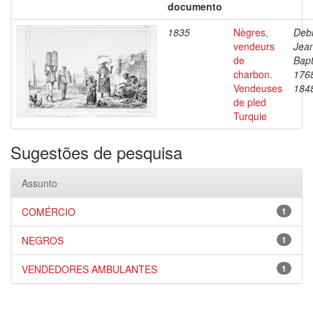
documento
1835
Nègres,
Debr
vendeurs
Jea
de
Bapt
charbon.
176
Vendeuses
184
de pled
Turquie
Sugestões de pesquisa
Assunto
COMÉRCIO
1
NEGROS
1
VENDEDORES AMBULANTES
1