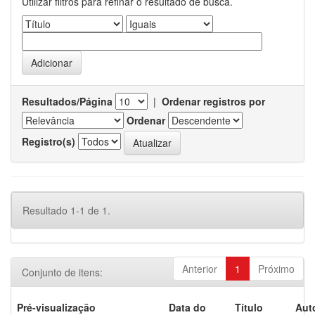
Utilizar filtros para refinar o resultado de busca.
Resultados/Página
|
Ordenar registros por
Ordenar
Registro(s)
Resultado 1-1 de 1.
Anterior
1
Próximo
Conjunto de itens:
Pré-visualização
Data do
Título
Aut