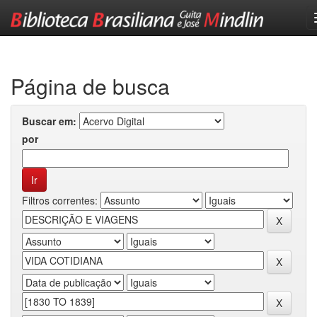
Skip
navigation
Página de busca
Buscar em:
por
Filtros correntes: