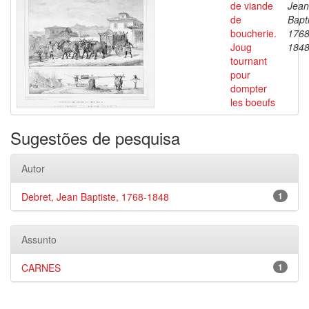
de viande
Jean
de
Bapti
boucherie.
1768
Joug
184
tournant
pour
dompter
les boeufs
Sugestões de pesquisa
Autor
Debret, Jean Baptiste, 1768-1848
1
Assunto
CARNES
1