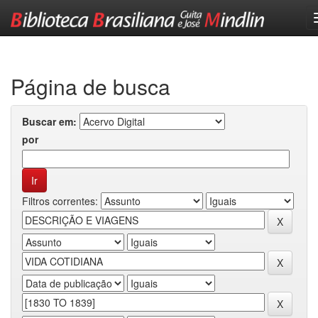
Skip
navigation
Página de busca
Buscar em:
por
Filtros correntes: