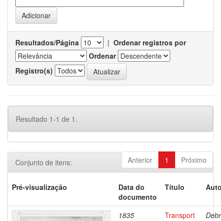
Resultados/Página
|
Ordenar registros por
Ordenar
Registro(s)
Resultado 1-1 de 1.
Anterior
1
Próximo
Conjunto de itens:
Pré-visualização
Data do
Título
Auto
documento
1835
Transport
Debr