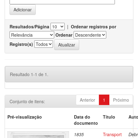
Resultados/Página
|
Ordenar registros por
Ordenar
Registro(s)
Resultado 1-1 de 1.
Anterior
1
Próximo
Conjunto de itens:
Pré-visualização
Data do
Título
Auto
documento
1835
Transport
Debr