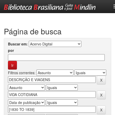
Skip
navigation
Página de busca
Buscar em:
por
Filtros correntes: