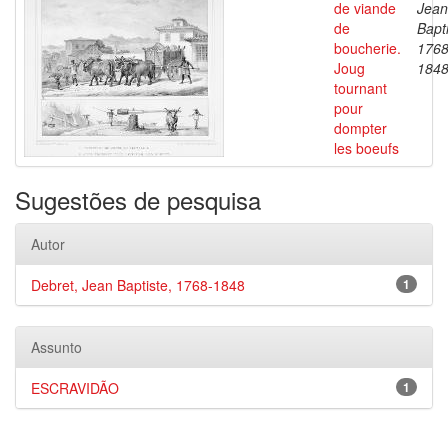
de viande
Jean
de
Bapti
boucherie.
1768
Joug
184
tournant
pour
dompter
les boeufs
Sugestões de pesquisa
Autor
Debret, Jean Baptiste, 1768-1848
1
Assunto
ESCRAVIDÃO
1