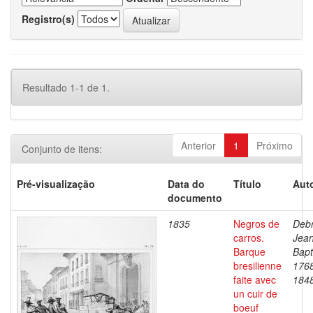
Registro(s)
Resultado 1-1 de 1.
Anterior
1
Próximo
Conjunto de itens:
Pré-visualização
Data do
Título
Auto
documento
1835
Negros de
Debr
carros.
Jea
Barque
Bapt
bresilienne
176
faite avec
184
un cuir de
boeuf