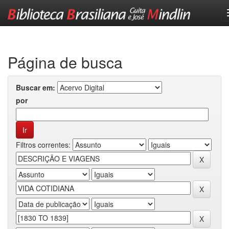
Skip
navigation
Página de busca
Buscar em:
por
Filtros correntes: