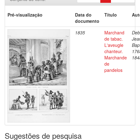
Pré-visualização
Data do
Título
Aut
documento
1835
Marchand
Deb
de tabac.
Jea
L'aveugle
Bapt
chanteur.
176
Marchande
184
de
pandelos
Sugestões de pesquisa