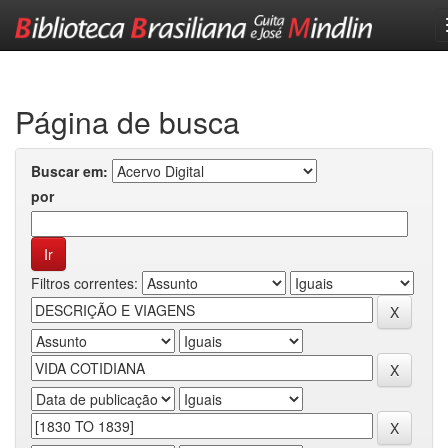
Skip
navigation
Página de busca
Buscar em:
por
Filtros correntes: