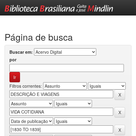
Skip
navigation
Página de busca
Buscar em:
por
Filtros correntes: