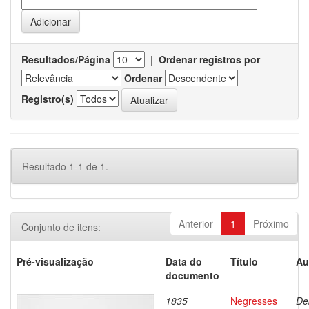
Resultados/Página
|
Ordenar registros por
Ordenar
Registro(s)
Resultado 1-1 de 1.
Anterior
1
Próximo
Conjunto de itens:
Pré-visualização
Data do
Título
Au
documento
1835
Negresses
De