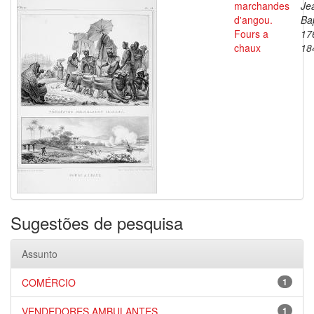
marchandes
Je
d'angou.
Bap
Fours a
17
chaux
18
Sugestões de pesquisa
Assunto
COMÉRCIO
1
VENDEDORES AMBULANTES
1