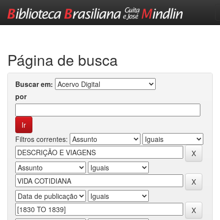
Skip
navigation
Página de busca
Buscar em:
por
Filtros correntes: