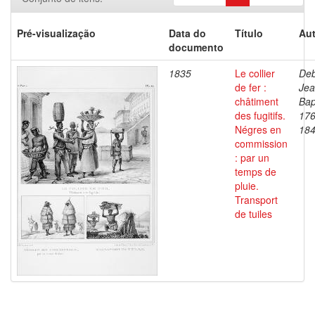
Pré-visualização
Data do
Título
Aut
documento
1835
Le collier
Deb
de fer :
Je
châtiment
Bap
des fugitifs.
176
Négres en
18
commission
: par un
temps de
pluie.
Transport
de tuiles