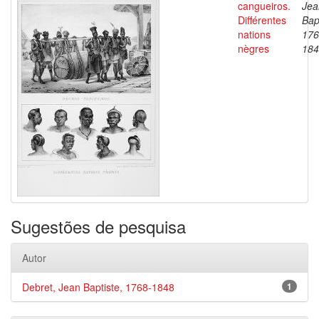
cangueiros.
Jea
Différentes
Bap
nations
176
nègres
184
Sugestões de pesquisa
Autor
Debret, Jean Baptiste, 1768-1848
1