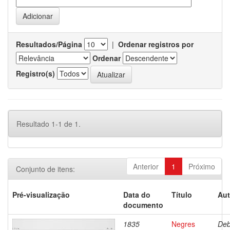
Resultados/Página
|
Ordenar registros por
Ordenar
Registro(s)
Resultado 1-1 de 1.
Anterior
1
Próximo
Conjunto de itens:
Pré-visualização
Data do
Título
Aut
documento
1835
Negres
Deb