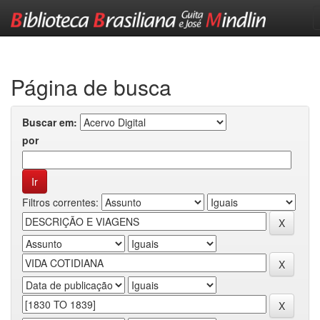
Skip
navigation
Página de busca
Buscar em:
por
Filtros correntes: