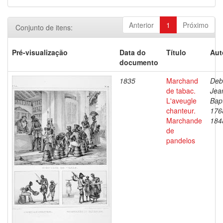
Anterior
1
Próximo
Conjunto de itens:
Pré-visualização
Data do
Título
Aut
documento
1835
Marchand
Deb
de tabac.
Jea
L'aveugle
Bapt
chanteur.
176
Marchande
184
de
pandelos