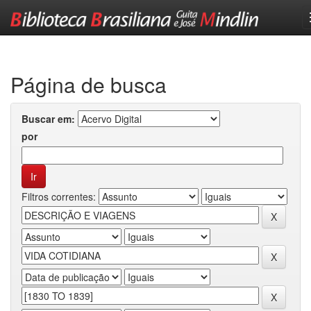
Skip
navigation
Página de busca
Buscar em:
por
Filtros correntes: