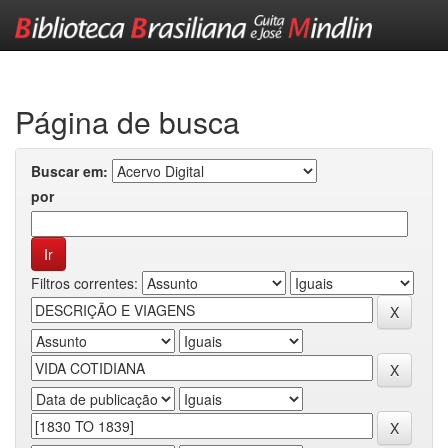
Skip
navigation
Página de busca
Buscar em:
por
Filtros correntes: