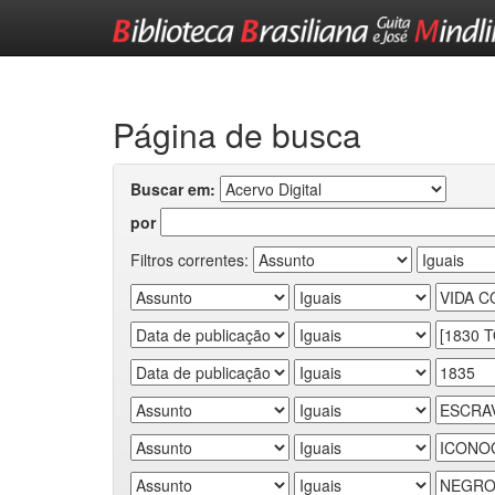
Skip
navigation
Página de busca
Buscar em:
por
Filtros correntes: