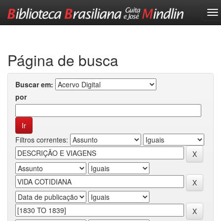
Skip
navigation
Página de busca
Buscar em:
por
Filtros correntes: