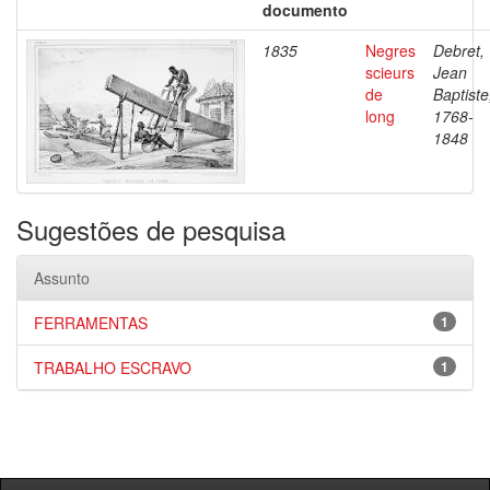
documento
1835
Negres
Debret,
scieurs
Jean
de
Baptiste
long
1768-
1848
Sugestões de pesquisa
Assunto
FERRAMENTAS
1
TRABALHO ESCRAVO
1