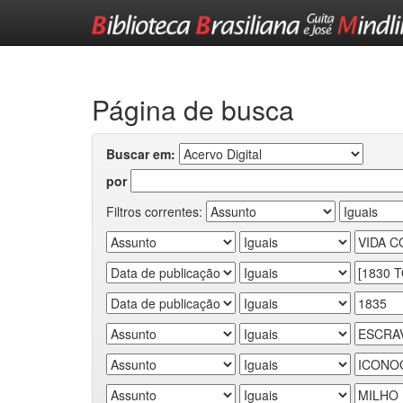
Skip
navigation
Página de busca
Buscar em:
por
Filtros correntes: