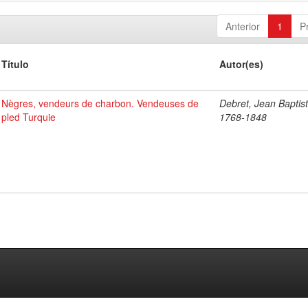
Anterior
1
P
Título
Autor(es)
Nègres, vendeurs de charbon. Vendeuses de
Debret, Jean Baptist
pled Turquie
1768-1848