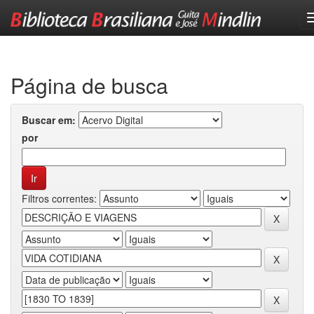
Skip
navigation
Página de busca
Buscar em:
por
Filtros correntes: