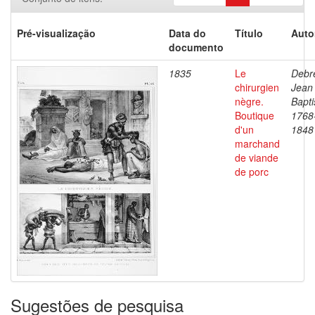
Pré-visualização
Data do
Título
Auto
documento
1835
Le
Debre
chirurgien
Jean
nègre.
Bapti
Boutique
1768
d'un
1848
marchand
de viande
de porc
Sugestões de pesquisa