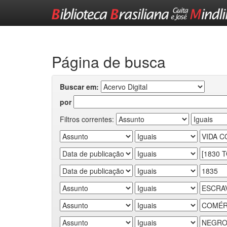
Skip
navigation
Página de busca
Buscar em:
por
Filtros correntes: