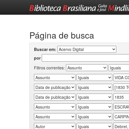
Skip
navigation
Página de busca
Buscar em:
por
Filtros correntes: