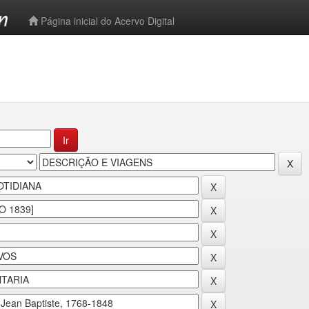
-->
Página inicial do Acervo Digital