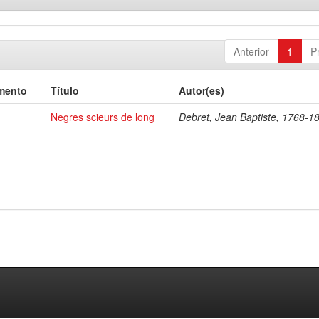
Anterior
1
P
mento
Título
Autor(es)
Negres scieurs de long
Debret, Jean Baptiste, 1768-1