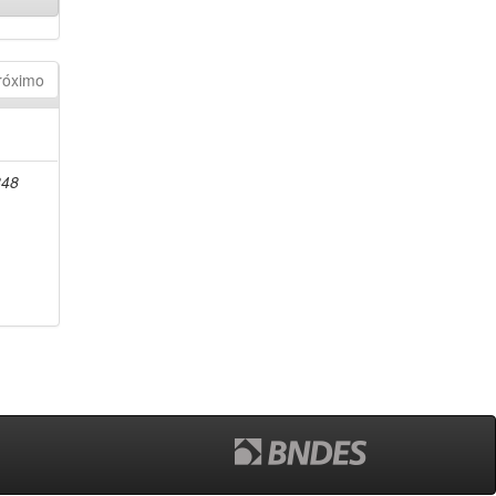
róximo
848