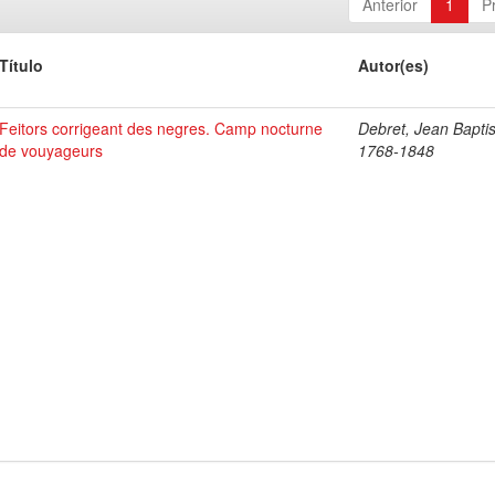
Anterior
1
P
Título
Autor(es)
Feitors corrigeant des negres. Camp nocturne
Debret, Jean Baptis
de vouyageurs
1768-1848