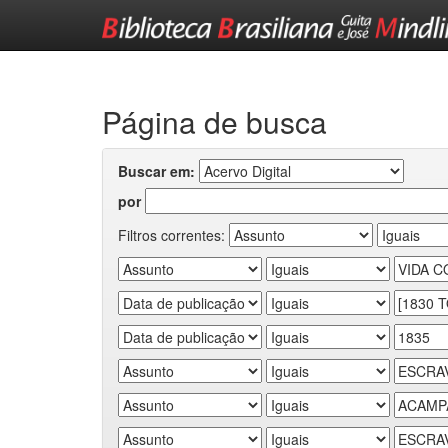
Skip
navigation
Página de busca
Buscar em:
por
Filtros correntes: