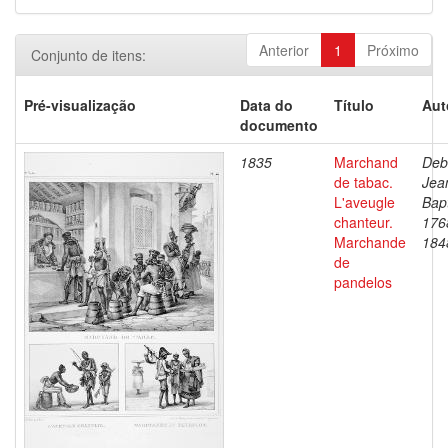
Anterior
1
Próximo
Conjunto de itens:
Pré-visualização
Data do
Título
Aut
documento
1835
Marchand
Deb
de tabac.
Jea
L'aveugle
Bapt
chanteur.
176
Marchande
184
de
pandelos