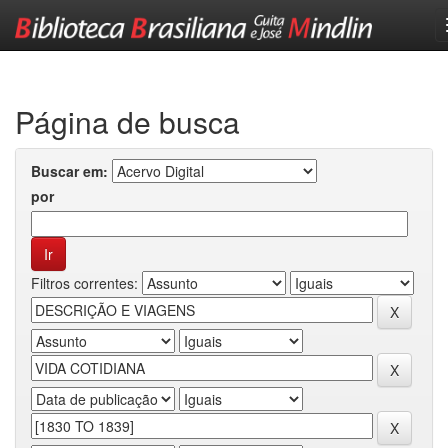
Skip
navigation
Página de busca
Buscar em:
por
Filtros correntes: