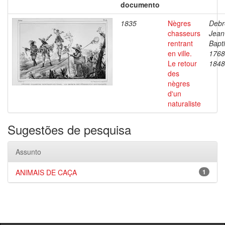
documento
1835
Nègres
Debr
chasseurs
Jean
rentrant
Bapti
en ville.
1768
Le retour
1848
des
nègres
d'un
naturaliste
Sugestões de pesquisa
Assunto
ANIMAIS DE CAÇA
1