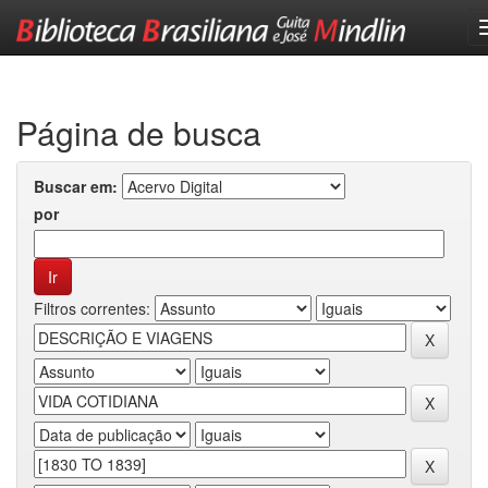
Skip
navigation
Página de busca
Buscar em:
por
Filtros correntes: