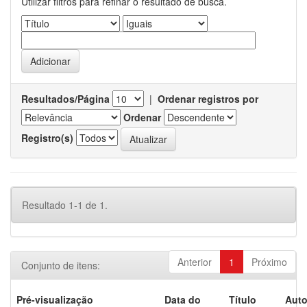
Utilizar filtros para refinar o resultado de busca.
Resultados/Página
|
Ordenar registros por
Ordenar
Registro(s)
Resultado 1-1 de 1.
Anterior
1
Próximo
Conjunto de itens:
Pré-visualização
Data do
Título
Auto