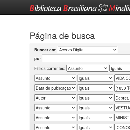
Skip
navigation
Página de busca
Buscar em:
por
Filtros correntes: