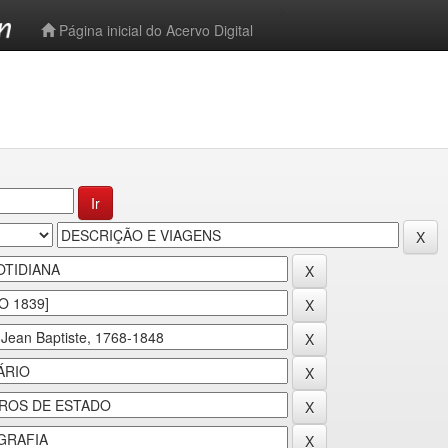
-->
Página inicial do Acervo Digital