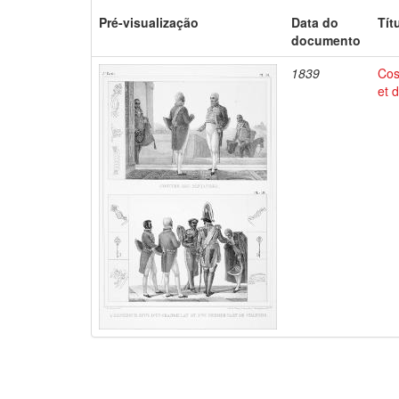
Pré-visualização
Data do
Tít
documento
1839
Cos
et 