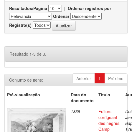
Resultados/Página
|
Ordenar registros por
Ordenar
Registro(s)
Resultado 1-3 de 3.
Anterior
1
Próximo
Conjunto de itens:
Pré-visualização
Data do
Título
Aut
documento
1835
Feitors
Deb
corrigeant
Je
des negres.
Bap
Camp
176