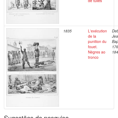
de tuiles
1835
L'exécution
Deb
de la
Je
punition du
Bap
fouet.
176
Nègres ao
18
tronco
Sugestões de pesquisa