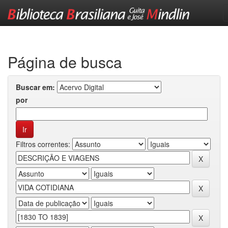
Skip
navigation
Página de busca
Buscar em:
por
Filtros correntes: