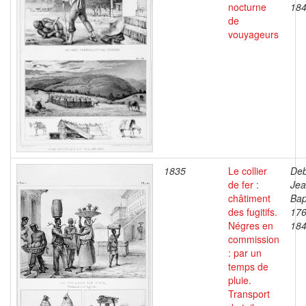
nocturne
18
de
vouyageurs
1835
Le collier
Deb
de fer :
Je
châtiment
Bap
des fugitifs.
176
Négres en
18
commission
: par un
temps de
pluie.
Transport