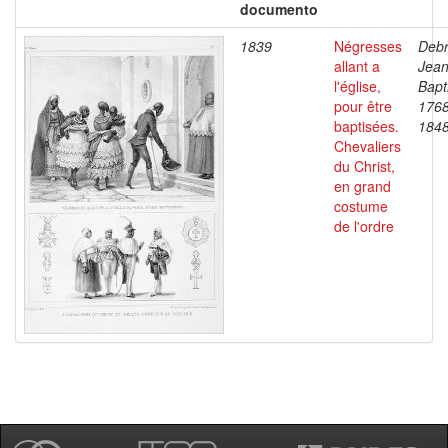
documento
1839
Négresses
Debr
allant a
Jea
l'église,
Bapt
pour être
1768
baptisées.
184
Chevaliers
du Christ,
en grand
costume
de l'ordre