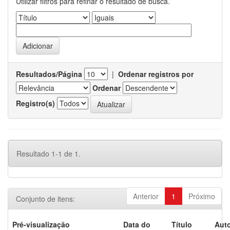
Utilizar filtros para refinar o resultado de busca.
Resultados/Página
|
Ordenar registros por
Ordenar
Registro(s)
Resultado 1-1 de 1.
Anterior
1
Próximo
Conjunto de itens:
Pré-visualização
Data do
Título
Auto