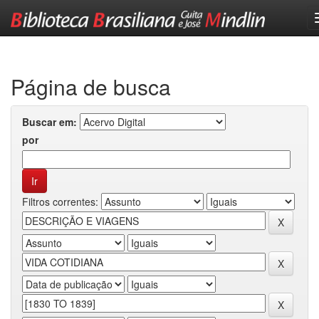
Skip
navigation
Página de busca
Buscar em:
por
Filtros correntes: