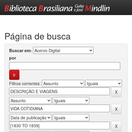
Skip
navigation
Página de busca
Buscar em:
por
Filtros correntes: