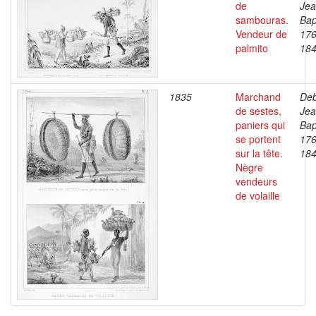
de
Je
sambouras.
Bap
Vendeur de
176
palmito
18
1835
Marchand
Deb
de sestes,
Je
paniers qui
Bap
se portent
176
sur la tête.
18
Nègre
vendeurs
de volaille