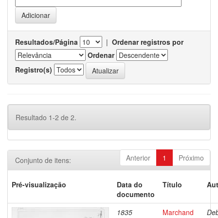
Resultados/Página
|
Ordenar registros por
Ordenar
Registro(s)
Resultado 1-2 de 2.
Anterior
1
Próximo
Conjunto de itens:
Pré-visualização
Data do
Título
Aut
documento
1835
Marchand
Deb