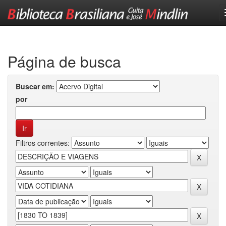
Skip
navigation
Página de busca
Buscar em:
por
Filtros correntes: