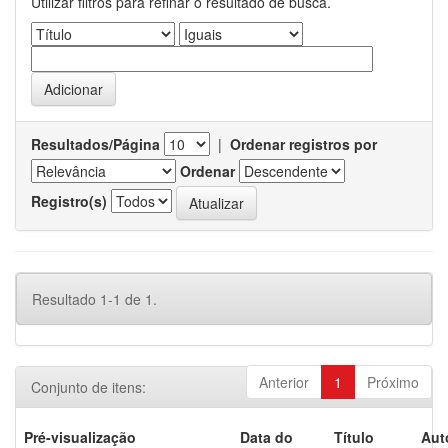
Utilizar filtros para refinar o resultado de busca.
Resultados/Página
|
Ordenar registros por
Ordenar
Registro(s)
Resultado 1-1 de 1.
Anterior
1
Próximo
Conjunto de itens:
Pré-visualização
Data do
Título
Aut