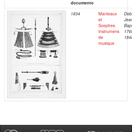
documento
1834
Manteaux
Debr
et
Jea
Sceptres.
Bapt
Instrumens
176
de
184
musique