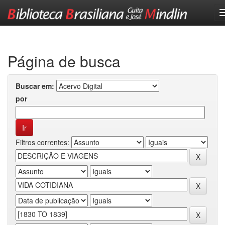
Skip
navigation
Página de busca
Buscar em:
por
Filtros correntes: