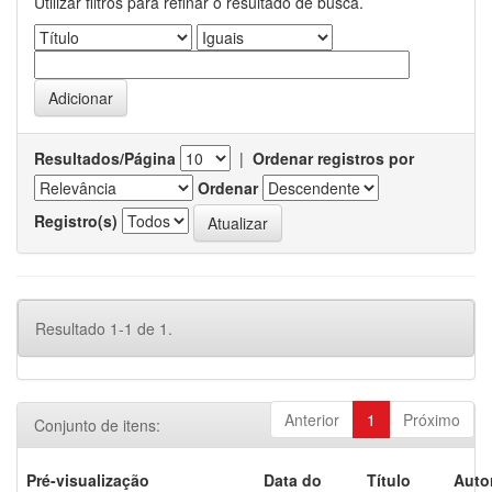
Utilizar filtros para refinar o resultado de busca.
Resultados/Página
|
Ordenar registros por
Ordenar
Registro(s)
Resultado 1-1 de 1.
Anterior
1
Próximo
Conjunto de itens:
Pré-visualização
Data do
Título
Auto